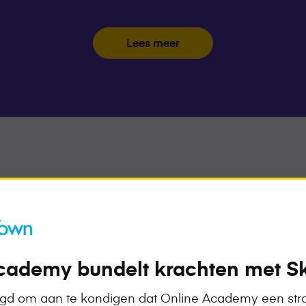
Lees meer
Bekijk on
cademy bundelt krachten met Sk
Benieuwd waar je 
ontwikkelen? Vraag
ugd om aan te kondigen dat Online Academy een str