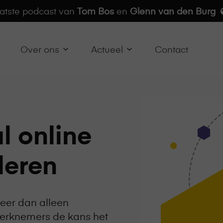
aatste podcast van
Tom Bos
en
Glenn van den Burg
Over ons
Actueel
Contact
al online
leren
meer dan alleen
werknemers de kans het