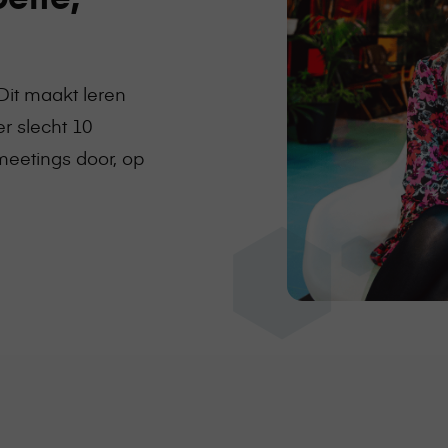
Dit maakt leren
er slecht 10
eetings door, op