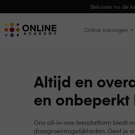
Beluister nu de l
Online
Online trainingen
Academy
-
het
online
leerplatform
voor
Altijd en over
organisaties
Logo
en onbeperkt 
Ons all-in-one leerplatform biedt 
doorgroeimogelijkheden. Geef je 