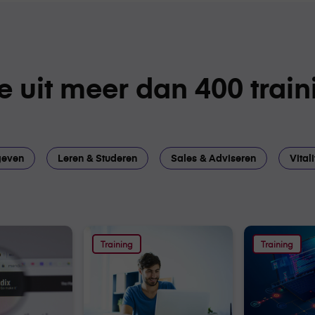
 uit meer dan 400 trai
geven
Leren & Studeren
Sales & Adviseren
Vital
icht
Trainingsoverzicht
Trainingsover
Training
Training