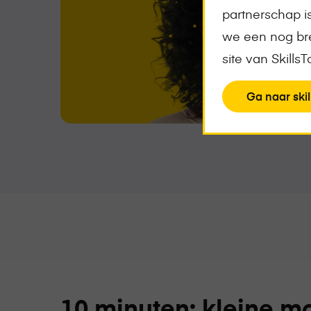
partnerschap 
we een nog bre
site van Skills
View
Ga naar skil
the
page
10 minuten: kleine mo