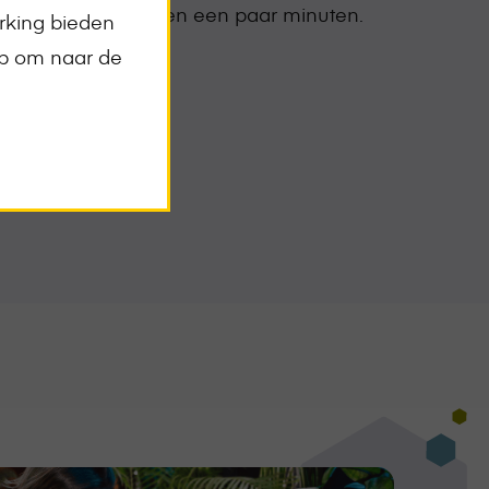
ete overzicht binnen een paar minuten.
rking bieden
op om naar de
bod