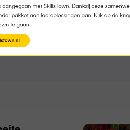
ontvang het compl
is aangegaan met SkillsTown. Dankzij deze samenwe
der pakket aan leeroplossingen aan. Klik op de kn
Town te gaan.
View
Naar het aan
lstown.nl
the
page
eite,