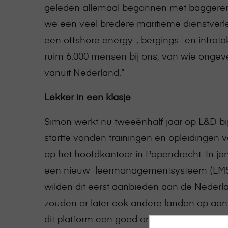
geleden allemaal begonnen met baggeren,
we een veel bredere maritieme dienstver
een offshore energy-, bergings- en infrat
ruim 6.000 mensen bij ons, van wie ongev
vanuit Nederland.”
Lekker in een klasje
Simon werkt nu tweeënhalf jaar op L&D bij 
startte vonden trainingen en opleidingen ve
op het hoofdkantoor in Papendrecht. In j
een nieuw leermanagementsysteem (LMS
wilden dit eerst aanbieden aan de Neder
zouden er later ook andere landen op aan
dit platform een goed online leeraanbod. 