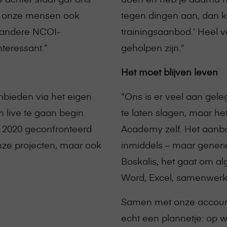
en onze mensen ook
tegen dingen aan, dan k
e andere NCOI-
trainingsaanbod.’ Heel v
teressant.”
geholpen zijn.”
Het moet blijven leven
anbieden via het eigen
“Ons is er veel aan ge
 live te gaan begin
te laten slagen, maar he
t 2020 geconfronteerd
Academy zelf. Het aanbo
nze projecten, maar ook
inmiddels – maar generie
Boskalis, het gaat om a
Word, Excel, samenwer
Samen met onze accoun
echt een plannetje: op