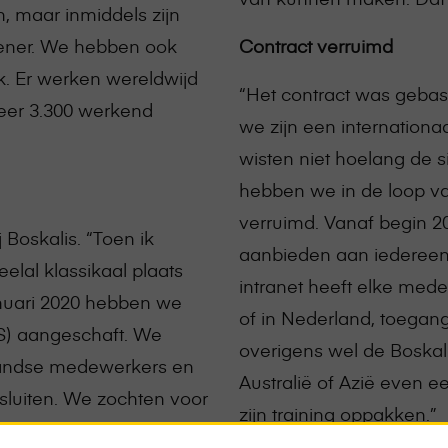
 maar inmiddels zijn
lener. We hebben ook
Contract verruimd
ak. Er werken wereldwijd
“Het contract was geba
eer 3.300 werkend
we zijn een internationa
wisten niet hoelang de 
hebben we in de loop v
verruimd. Vanaf begin 
Boskalis. “Toen ik
aanbieden aan iedereen i
elal klassikaal plaats
intranet heeft elke medew
anuari 2020 hebben we
of in Nederland, toegan
) aangeschaft. We
overigens wel de Boskali
landse medewerkers en
Australië of Azië even e
sluiten. We zochten voor
zijn training oppakken.”
Na een intensief