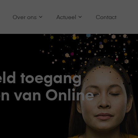
Over ons
Actueel
Contact
eld toegang
en van Online