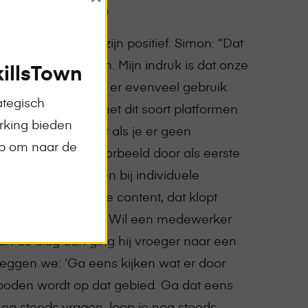
 trainingsaanvragen
 trainingsaanbod zijn positief. Simon: “Dat
gebruik in het begin. Mijn indruk is dat onze
illsTown
n in het buitenland er evenveel gebruik
ategisch
erdere ervaring met dit soort platformen
rking bieden
et gebruik afneemt als je er geen
op om naar de
Dat doen we bijvoorbeeld door als eerste
aanbod te verwijzen bij individuele
is goed doordachte content, dat klopt
rst mee beginnen. Wil een medewerker
 de slag dan ging hij vroeger naar een
zeggen we: ‘Ga eens kijken wat er door
den wordt op dat gebied. Ga dat eens
og steeds vragen, loop je nog steeds