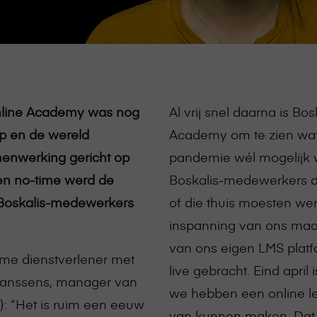
Online Academy was nog
Al vrij snel daarna is B
p en de wereld
Academy om te zien wat
menwerking gericht op
pandemie wél mogelijk w
en no-time werd de
Boskalis-medewerkers di
 Boskalis-medewerkers
of die thuis moesten we
inspanning van ons maar
van ons eigen LMS plat
ieme dienstverlener met
live gebracht. Eind apri
Janssens, manager van
we hebben een online le
: “Het is ruim een eeuw
van kunnen maken. Dat