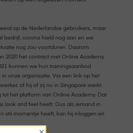
seerd op de Nederlandse gebruikers, maar
al bedrijf, corona hield nog aan en we
situatie nog zou voortduren. Daarom
an 2020 het contract met Online Academy
2021 kunnen we hun trainingsaanbod
n onze organisatie. Via een link op het
erker, of hij of zij nu in Singapore werkt
g tot het platform van Online Academy. Dat
s look and feel heeft. Dus als iemand in
en stil momentje heeft, kan hij inloggen en
×