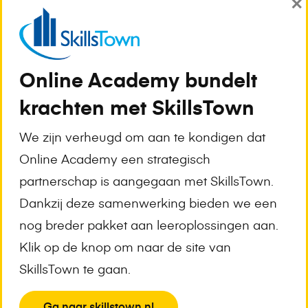
×
verplicht is. In het belang van het verbeteren
van zijn diensten kan Online Academy jouw
gegevens langer bewaren, maar in dat geval
Online Academy bundelt
zal Online Academy de gegevens altijd
krachten met SkillsTown
anonimiseren.
We zijn verheugd om aan te kondigen dat
Jouw gegevens inzien, verbeteren, bijwerken en
Online Academy een strategisch
verwijderen
partnerschap is aangegaan met SkillsTown.
Je mag altijd jouw persoonsgegevens inzien
Dankzij deze samenwerking bieden we een
en/of verbeteren of bijwerken. Als je bij Online
nog breder pakket aan leeroplossingen aan.
Academy een abonnement afsluit, kun je op
Klik op de knop om naar de site van
jouw “Mijn instellingen”-pagina de belangrijkste
SkillsTown te gaan.
gegevens inzien en aanpassen.
View
Ga naar skillstown.nl
Daarnaast kun je Online Academy vragen jouw