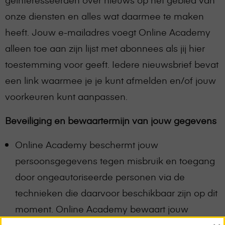
onze diensten en alles wat daarmee te maken
heeft. Jouw e-mailadres voegt Online Academy
alleen toe aan zijn lijst met abonnees als jij hier
toestemming voor geeft. Iedere nieuwsbrief bevat
een link waarmee je je kunt afmelden en/of jouw
voorkeuren kunt aanpassen.
Beveiliging en bewaartermijn van jouw gegevens
Online Academy beschermt jouw
persoonsgegevens tegen misbruik en toegang
door ongeautoriseerde personen via de
technieken die daarvoor beschikbaar zijn op dit
moment. Online Academy bewaart jouw
persoonsgegevens zo lang als dit wettelijk