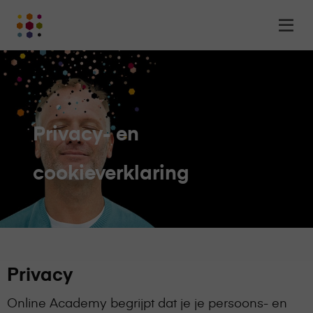
Online
Op
Academy
m
-
het
online
leerplatform
voor
Privacy- en
organisaties
Logo
cookieverklaring
Privacy
Online Academy begrijpt dat je je persoons- en