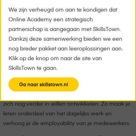
minuten per dag. Je medewerkers kunnen de
We zijn verheugd om aan te kondigen dat
trainingen makkelijk volgen naast hun werk,
Online Academy een strategisch
omdat ze niet veel tijd in beslag nemen.
partnerschap is aangegaan met SkillsTown.
Omdat je medewerkers bij Online Academy
Dankzij deze samenwerking bieden we een
onbeperkt toegang krijgen tot de trainingen,
nog breder pakket aan leeroplossingen aan.
hoeven ze geen toestemming te vragen en
Klik op de knop om naar de site van
kunnen ze makkelijker beginnen. Zo kunnen ze
SkillsTown te gaan.
ook iets kiezen waarvan ze niet zeker weten of ze
er verder mee willen: dit betekent dat ze ook
View
Ga naar skillstown.nl
nieuwe vakgebieden kunnen ontdekken waar ze
the
zich nog verder in willen ontwikkelen. Zo maak je
page
leren onderdeel van het dagelijks werk en
verhoog je de employability van je medewerkers.