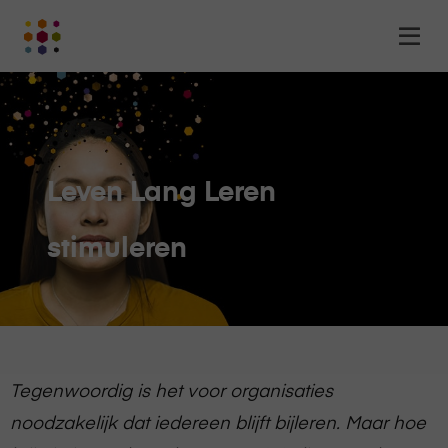
Online
Op
Academy
m
-
het
online
leerplatform
voor
Leven Lang Leren
organisaties
Logo
stimuleren
Tegenwoordig is het voor organisaties
noodzakelijk dat iedereen blijft bijleren. Maar hoe