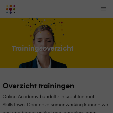
Online
Op
Academy
m
-
het
online
leerplatform
voor
Trainingsoverzicht
organisaties
Logo
Overzicht trainingen
Online Academy bundelt zijn krachten met
SkillsTown. Door deze samenwerking kunnen we
een nog breder pakket aan leeroplossingen