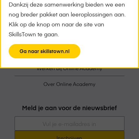
Dankzij deze samenwerking bieden we een
Trainingsoverzicht
nog breder pakket aan leeroplossingen aan.
Demo aanvragen
Klik op de knop om naar de site van
SkillsTown te gaan.
Deelnemende Opleiders
View
Ga naar skillstown.nl
Awards en Erkenningen
the
Werken bij Online Academy
page
Over Online Academy
Meld je aan voor de nieuwsbrief
E-
mailadres
*