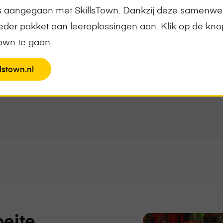
ontvang het compl
is aangegaan met SkillsTown. Dankzij deze samenwe
der pakket aan leeroplossingen aan. Klik op de kn
Town te gaan.
View
Naar het aan
lstown.nl
the
page
eite,