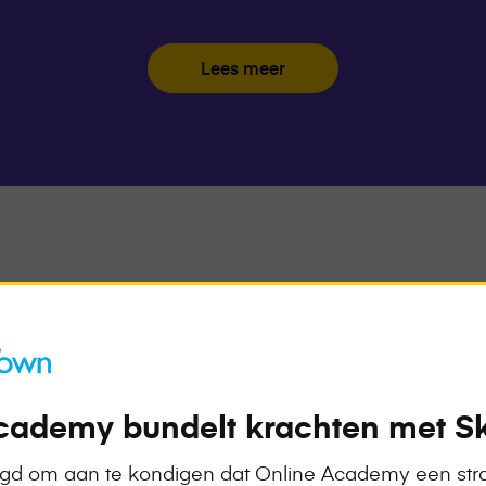
Lees meer
Bekijk on
cademy bundelt krachten met Sk
Benieuwd waar je 
ontwikkelen? Vraag
ugd om aan te kondigen dat Online Academy een str