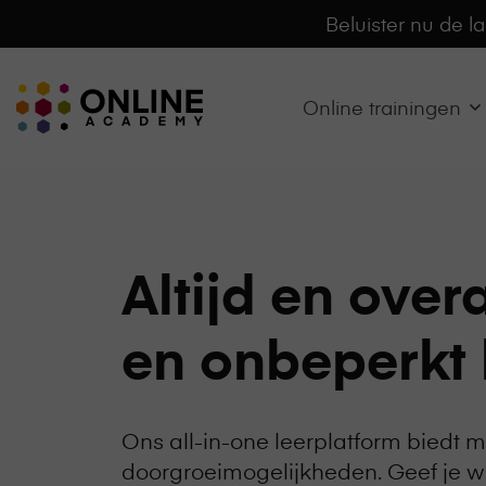
Beluister nu de l
Online
Online trainingen
Academy
-
het
online
leerplatform
voor
Altijd en over
organisaties
Logo
en onbeperkt 
Ons all-in-one leerplatform biedt 
doorgroeimogelijkheden. Geef je 