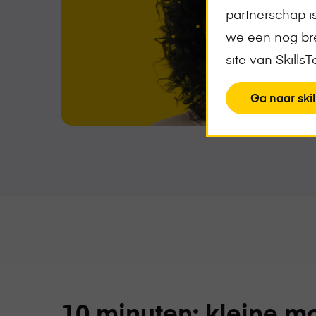
partnerschap 
we een nog bre
site van Skills
View
Ga naar skil
the
page
10 minuten: kleine mo