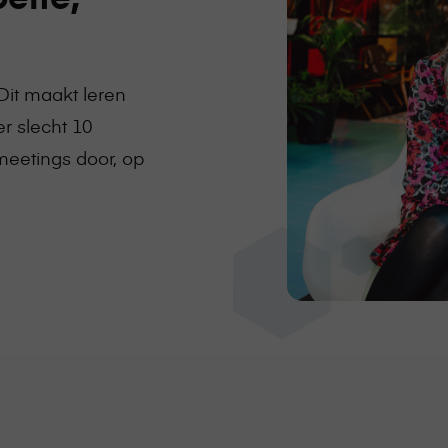
Dit maakt leren
er slecht 10
eetings door, op