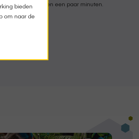
ete overzicht binnen een paar minuten.
rking bieden
op om naar de
bod