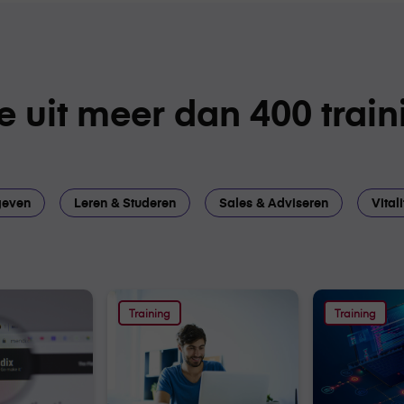
 uit meer dan 400 trai
geven
Leren & Studeren
Sales & Adviseren
Vital
icht
Trainingsoverzicht
Trainingsover
Training
Training