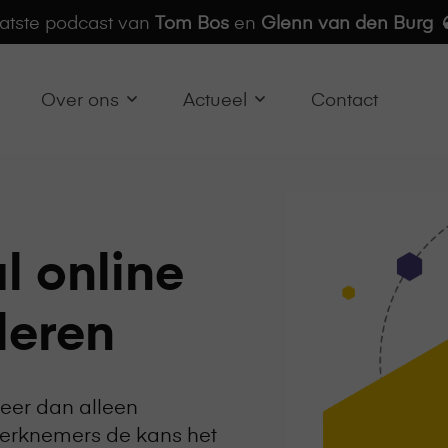
aatste podcast van
Tom Bos
en
Glenn van den Burg
Over ons
Actueel
Contact
al online
leren
meer dan alleen
werknemers de kans het