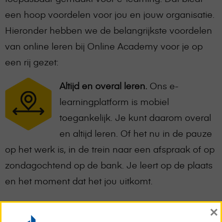
een hoop voordelen voor jou en jouw organisatie.
Hieronder hebben we de belangrijkste voordelen
van online leren bij Online Academy voor je op
een rij gezet:
Altijd en overal leren.
Ons e-
learningplatform is mobiel
toegankelijk. Je kunt daarom overal
en altijd leren. Of het nu in de pauze
op het werk is, in de trein naar een afspraak of op
zondagochtend op de bank. Je leert op de plaats
en het moment dat het jou uitkomt.
×