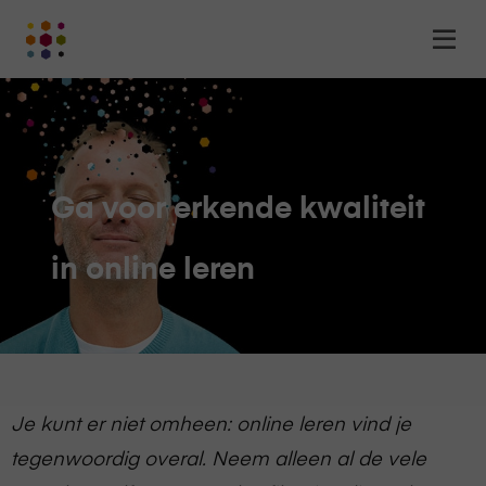
Online
Op
Academy
m
-
het
online
leerplatform
voor
Ga voor erkende kwaliteit
organisaties
Logo
in online leren
Je kunt er niet omheen: online leren vind je
tegenwoordig overal. Neem alleen al de vele