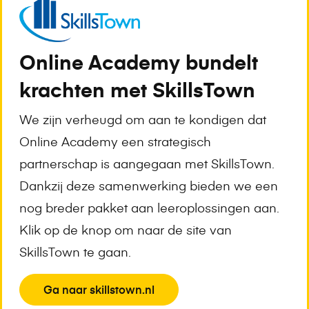
Onbeperkt leren voor de hele
Online Academy bundelt
organisatie.
Stel, je medewerkers
krachten met SkillsTown
moeten vooral leren werken met een
projectmanagementmethode. Dan
We zijn verheugd om aan te kondigen dat
kunnen zij daarna, zonder extra kosten, ook hun
Online Academy een strategisch
leiderschaps- of timemanagementvaardigheden
partnerschap is aangegaan met SkillsTown.
bijspijkeren. Onbeperkt is bij ons echt onbeperkt.
Dankzij deze samenwerking bieden we een
nog breder pakket aan leeroplossingen aan.
Klik op de knop om naar de site van
Leren in kleine chunks
. Onze online
SkillsTown te gaan.
trainingen zijn verdeeld in
weekblokken. Deze zijn op hun beurt
View
Ga naar skillstown.nl
weer opgebouwd uit kleine chunks