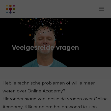
Online
Op
Academy
m
-
het
online
leerplatform
voor
Veelgestelde vragen
organisaties
Logo
Heb je technische problemen of wil je meer
weten over Online Academy?
Hieronder staan veel gestelde vragen over Online
Academy. Klik er op om het antwoord te zien.