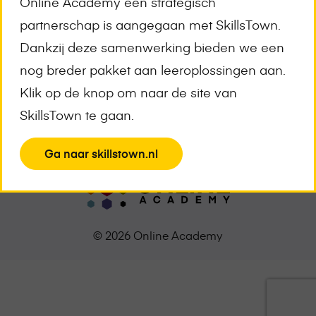
Online Academy een strategisch
Meld je aan voor de nieuwsbrief
partnerschap is aangegaan met SkillsTown.
E-
Dankzij deze samenwerking bieden we een
mailadres
*
nog breder pakket aan leeroplossingen aan.
Klik op de knop om naar de site van
SkillsTown te gaan.
View
Ga naar skillstown.nl
the
page
© 2026 Online Academy