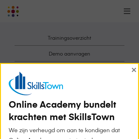
Online
Op
Academy
m
-
het
Trainingsoverzicht
online
leerplatform
voor
Demo aanvragen
organisaties
×
Logo
Deelnemende Opleiders
Awards en Erkenningen
Werken bij Online Academy
Online Academy bundelt
krachten met SkillsTown
Over Online Academy
We zijn verheugd om aan te kondigen dat