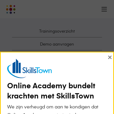
Online
Op
Academy
m
-
het
Trainingsoverzicht
online
leerplatform
voor
Demo aanvragen
organisaties
×
Logo
Deelnemende Opleiders
Awards en Erkenningen
Werken bij Online Academy
Online Academy bundelt
krachten met SkillsTown
Over Online Academy
We zijn verheugd om aan te kondigen dat