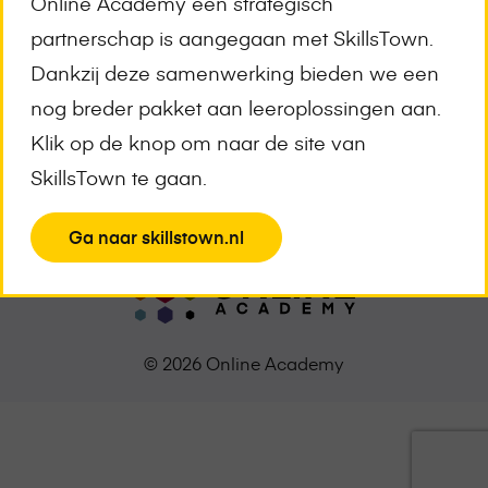
Online Academy een strategisch
Meld je aan voor de nieuwsbrief
partnerschap is aangegaan met SkillsTown.
E-
Dankzij deze samenwerking bieden we een
mailadres
*
nog breder pakket aan leeroplossingen aan.
Klik op de knop om naar de site van
SkillsTown te gaan.
View
Ga naar skillstown.nl
the
page
© 2026 Online Academy