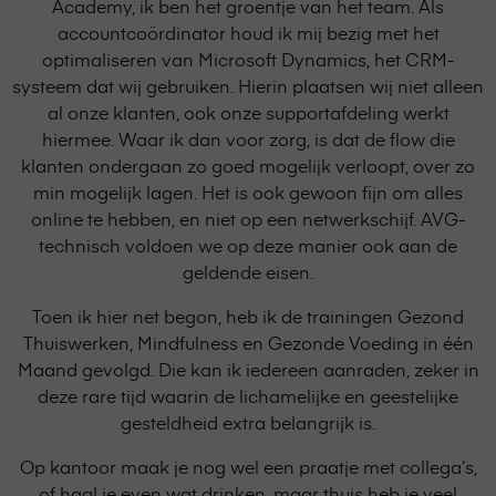
Academy, ik ben het groentje van het team. Als
accountcoördinator houd ik mij bezig met het
optimaliseren van Microsoft Dynamics, het CRM-
systeem dat wij gebruiken. Hierin plaatsen wij niet alleen
al onze klanten, ook onze supportafdeling werkt
hiermee. Waar ik dan voor zorg, is dat de flow die
klanten ondergaan zo goed mogelijk verloopt, over zo
min mogelijk lagen. Het is ook gewoon fijn om alles
online te hebben, en niet op een netwerkschijf. AVG-
technisch voldoen we op deze manier ook aan de
geldende eisen.
Toen ik hier net begon, heb ik de trainingen Gezond
Thuiswerken, Mindfulness en Gezonde Voeding in één
Maand gevolgd. Die kan ik iedereen aanraden, zeker in
deze rare tijd waarin de lichamelijke en geestelijke
gesteldheid extra belangrijk is.
Op kantoor maak je nog wel een praatje met collega’s,
of haal je even wat drinken, maar thuis heb je veel