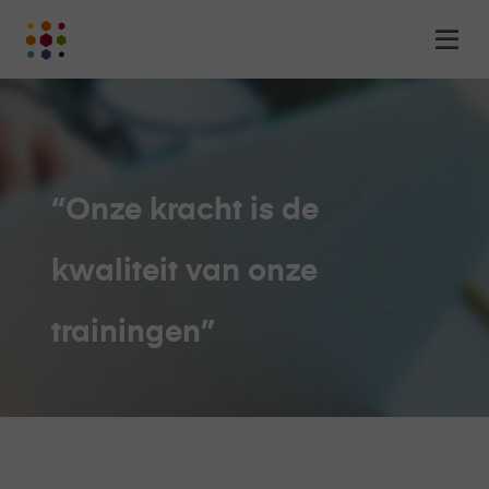
Online
Op
Academy
m
-
het
online
leerplatform
voor
“Onze kracht is de
organisaties
Logo
kwaliteit van onze
trainingen”