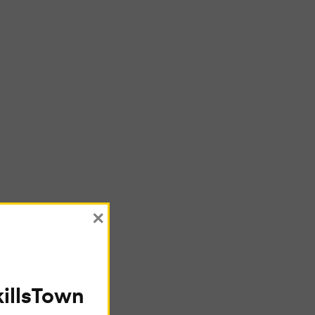
×
illsTown