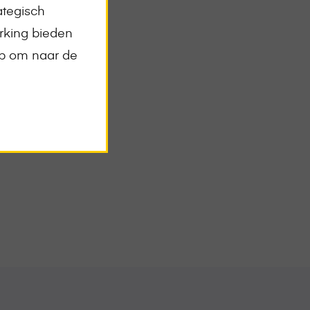
ategisch
rking bieden
op om naar de