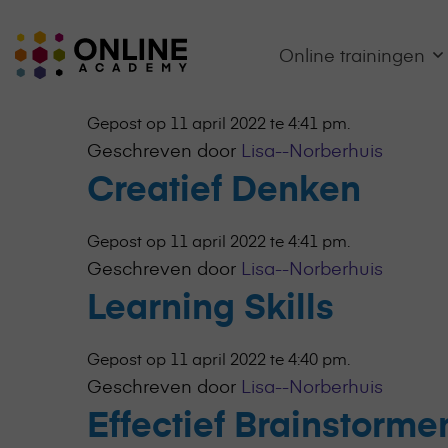
Online
Online trainingen
Growth Mindset
Academy
-
het
Gepost op 11 april 2022 te 4:41 pm.
online
Geschreven door
Lisa--Norberhuis
leerplatform
Creatief Denken
voor
organisaties
Logo
Gepost op 11 april 2022 te 4:41 pm.
Geschreven door
Lisa--Norberhuis
Learning Skills
Gepost op 11 april 2022 te 4:40 pm.
Geschreven door
Lisa--Norberhuis
Effectief Brainstorme