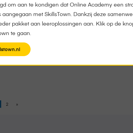
ugd om aan te kondigen dat Online Academy een str
is aangegaan met SkillsTown. Dankzij deze samenwe
der pakket aan leeroplossingen aan. Klik op de kn
ment
Town te gaan.
lstown.nl
2
»