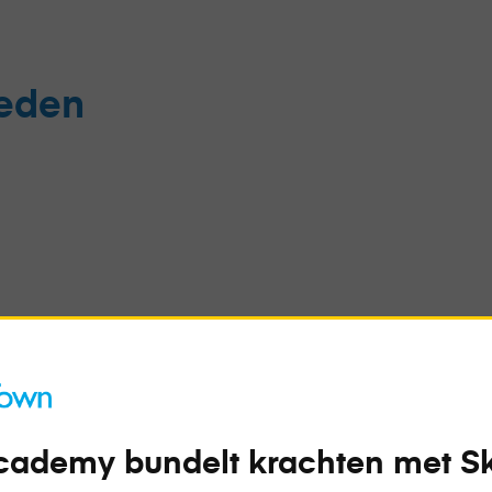
eden
PHP
cademy bundelt krachten met Sk