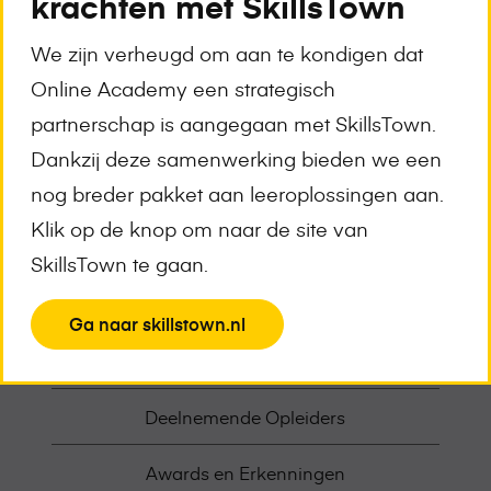
krachten met SkillsTown
We zijn verheugd om aan te kondigen dat
Gezonde Voeding
Online Academy een strategisch
Gepost op 11 april 2022 te 2:23 pm.
partnerschap is aangegaan met SkillsTown.
Geschreven door
Lisa--Norberhuis
Dankzij deze samenwerking bieden we een
nog breder pakket aan leeroplossingen aan.
Klik op de knop om naar de site van
SkillsTown te gaan.
Trainingsoverzicht
View
Ga naar skillstown.nl
Demo aanvragen
the
page
Deelnemende Opleiders
Awards en Erkenningen