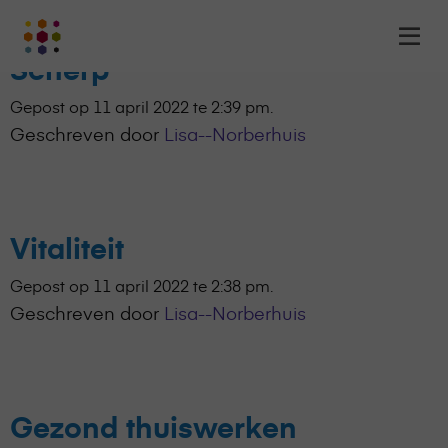
Zakelijk en privé Gezond en
Online
Op
Academy
m
Scherp
-
het
Gepost op 11 april 2022 te 2:39 pm.
online
Geschreven door
Lisa--Norberhuis
leerplatform
voor
organisaties
Logo
Vitaliteit
Gepost op 11 april 2022 te 2:38 pm.
Geschreven door
Lisa--Norberhuis
Gezond thuiswerken