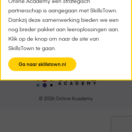
Online Academy een strategisch
Meld je aan voor de nieuwsbrief
partnerschap is aangegaan met SkillsTown.
E-
Dankzij deze samenwerking bieden we een
mailadres
*
nog breder pakket aan leeroplossingen aan.
Klik op de knop om naar de site van
SkillsTown te gaan.
View
Ga naar skillstown.nl
the
page
© 2026 Online Academy