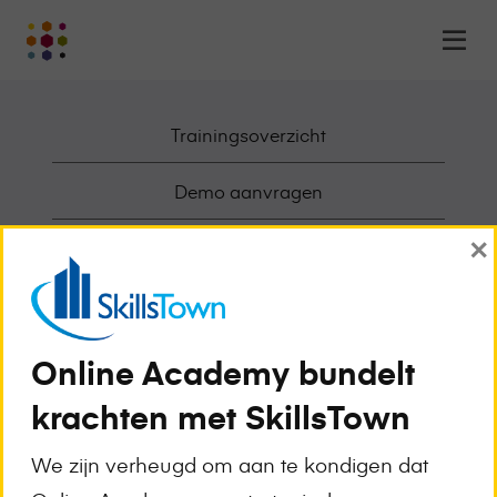
Online
Op
Academy
m
-
het
Trainingsoverzicht
online
leerplatform
voor
Demo aanvragen
organisaties
×
Logo
Deelnemende Opleiders
Awards en Erkenningen
Werken bij Online Academy
Online Academy bundelt
krachten met SkillsTown
Over Online Academy
We zijn verheugd om aan te kondigen dat