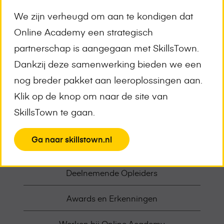
Onderzoeksvaardigheden
We zijn verheugd om aan te kondigen dat
Online Academy een strategisch
Gepost op 11 april 2022 te 4:39 pm.
partnerschap is aangegaan met SkillsTown.
Geschreven door
Lisa--Norberhuis
Dankzij deze samenwerking bieden we een
nog breder pakket aan leeroplossingen aan.
Klik op de knop om naar de site van
SkillsTown te gaan.
Trainingsoverzicht
View
Ga naar skillstown.nl
Demo aanvragen
the
Deelnemende Opleiders
page
Awards en Erkenningen
Werken bij Online Academy