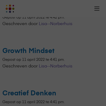
Leren Leren
Online
Op
Academy
m
Gepost op 11 april 2022 te 4:42 pm.
-
Geschreven door
Lisa--Norberhuis
het
online
leerplatform
voor
organisaties
Growth Mindset
Logo
Gepost op 11 april 2022 te 4:41 pm.
Geschreven door
Lisa--Norberhuis
Creatief Denken
Gepost op 11 april 2022 te 4:41 pm.