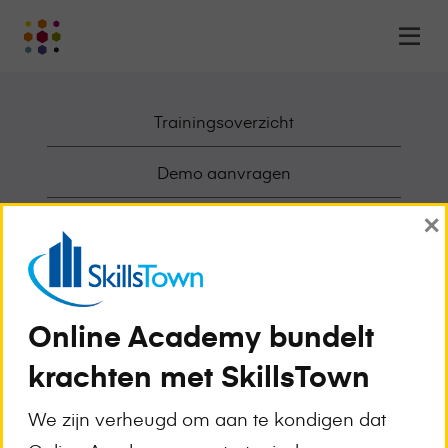
Online
Op
Academy
m
-
het
Trainingsoverzicht
online
leerplatform
voor
Demo aanvragen
organisaties
×
Logo
Deelnemende Opleiders
Awards en Erkenningen
Werken bij Online Academy
Online Academy bundelt
krachten met SkillsTown
Over Online Academy
We zijn verheugd om aan te kondigen dat