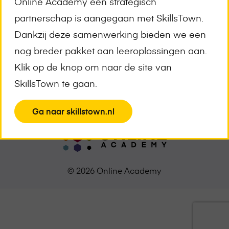
Online Academy een strategisch
Meld je aan voor de nieuwsbrief
partnerschap is aangegaan met SkillsTown.
E-
Dankzij deze samenwerking bieden we een
mailadres
*
nog breder pakket aan leeroplossingen aan.
Klik op de knop om naar de site van
SkillsTown te gaan.
View
Ga naar skillstown.nl
the
page
© 2026 Online Academy