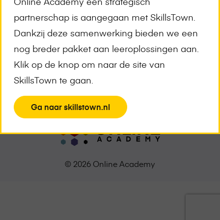
Online Academy een strategisch
Meld je aan voor de nieuwsbrief
partnerschap is aangegaan met SkillsTown.
E-
Dankzij deze samenwerking bieden we een
mailadres
*
nog breder pakket aan leeroplossingen aan.
Klik op de knop om naar de site van
SkillsTown te gaan.
View
Ga naar skillstown.nl
the
page
© 2026 Online Academy