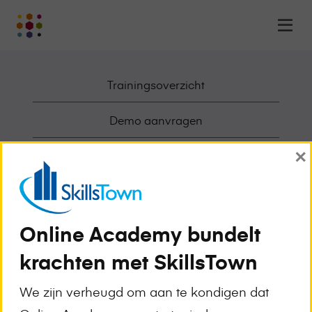
Online
Op
Academy
m
-
het
Trainingsoverzicht
online
leerplatform
voor
Demo aanvragen
organisaties
×
Logo
Deelnemende Opleiders
Awards en Erkenningen
Werken bij Online Academy
Online Academy bundelt
krachten met SkillsTown
Over Online Academy
We zijn verheugd om aan te kondigen dat