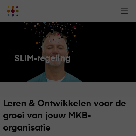
Online
Op
Academy
m
-
het
online
leerplatform
voor
SLIM-regeling
organisaties
Logo
Leren & Ontwikkelen voor de
groei van jouw MKB-
organisatie