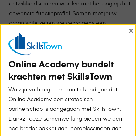
ontwikkeld kunnen worden met het oog op het
gewenste functieprofiel. Samen met jouw
organisatie zetten we vervolgens een
×
opleidingsbeleid op om deze specifieke
capaciteiten (verder) te ontwikkelen.
Loopbaan- en ontwikkeladvies
Wil jij het beste uit je medewerkers halen, maar
Online Academy bundelt
zoek je naar ondersteuning hierin? Of wil je je
krachten met SkillsTown
medewerkers trainen op bepaalde
We zijn verheugd om aan te kondigen dat
vaardigheden, maar weet je niet goed welke
Online Academy een strategisch
training het beste past? Wij bieden loopbaan-
partnerschap is aangegaan met SkillsTown.
en ontwikkeladviezen die medewerkers inzicht
Dankzij deze samenwerking bieden we een
geven in groei- en ontwikkelpaden.
nog breder pakket aan leeroplossingen aan.
Opzetten van een eigen bedrijfsschool