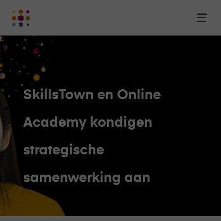
Online
Op
Academy
m
-
het
online
leerplatform
voor
SkillsTown en Online
organisaties
Logo
Academy kondigen
strategische
samenwerking aan