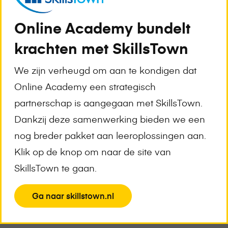
Online Academy bundelt
krachten met SkillsTown
We zijn verheugd om aan te kondigen dat
Online Academy een strategisch
partnerschap is aangegaan met SkillsTown.
“Door de samenwerking met Online Academy zijn we in
Dankzij deze samenwerking bieden we een
staat om nog sneller en beter een koppeling met
nog breder pakket aan leeroplossingen aan.
erkende opleiders te maken. Hierdoor zullen onze online
Klik op de knop om naar de site van
trainingen nog beter aansluiten bij bestaande
opleidingen. Ook met ons populaire abonnement voor
SkillsTown te gaan.
managers en leidinggevenden kunnen we nu direct een
groeipad realiseren naar een volledig geaccrediteerde
View
Ga naar skillstown.nl
MBA. Dit is uniek en een grote wens van onze klanten”,
aldus Hans Schuurmans, CEO van SkillsTown.
the