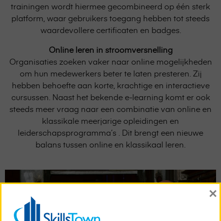
trainingen wordt hiermee gecombineerd op één sterk
platform, waar gebruikers toegang hebben tot steeds
waardevollere certificaten en badges.
Online leren in stroomversnelling
Organisaties zoeken vaker naar online mogelijkheden
om hun medewerkers beter te laten presteren. Zij
hebben behoefte aan korte, krachtige en interactieve
cursussen. Naast het bekende e-learning komt er ook
steeds meer vraag naar een combinatie van online en
klassikale meerjarige opleidingen en
leiderschapsprogramma’s . Dit brengt een nieuwe
balans tussen online en klassikaal leren.
×