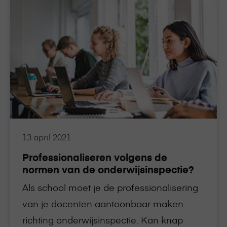
meer
over
Professionaliseren
volgens
de
normen
van
de
onderwijsinspectie?
13 april 2021
Professionaliseren volgens de
normen van de onderwijsinspectie?
Als school moet je de professionalisering
van je docenten aantoonbaar maken
richting onderwijsinspectie. Kan knap