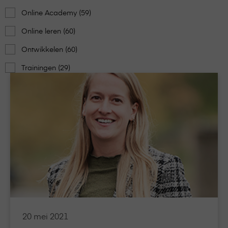
Online Academy (59)
Online leren (60)
Ontwikkelen (60)
Trainingen (29)
Lees
meer
over
Karin
Bremer:
“Van
onze
evaluaties
krijg
ik
echt
een
20 mei 2021
bak