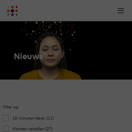
Online
Op
Academy
m
-
het
online
leerplatform
voor
Nieuws
organisaties
Logo
Filter op:
10-minuten-leren (11)
Klanten vertellen (27)