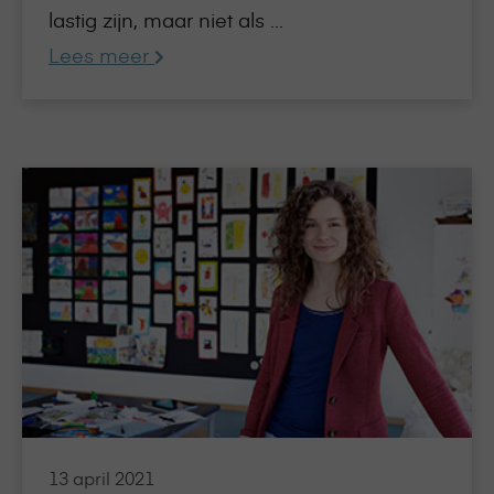
lastig zijn, maar niet als ...
Lees meer
Lees
meer
over
Professionaliseren:
wat
zijn
de
uitdagingen
binnen
het
onderwijs?
13 april 2021