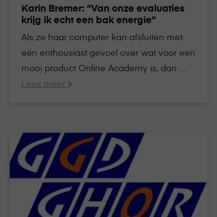
Karin Bremer: “Van onze evaluaties
energie”
krijg ik echt een bak energie”
Als ze haar computer kan afsluiten met
een enthousiast gevoel over wat voor een
mooi product Online Academy is, dan ...
Lees meer
Lees
meer
over
GGD-
medewerkers
maken
gebruik