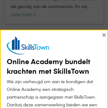
als gevolg van de coronacrisis. En wij ...
Lees meer
×
Lees
meer
over
Hoe
Online Academy bundelt
zit
krachten met SkillsTown
het
met
We zijn verheugd om aan te kondigen dat
de
kwaliteit
Online Academy een strategisch
van
partnerschap is aangegaan met SkillsTown.
online
Dankzij deze samenwerking bieden we een
leren?
25 februari 2021