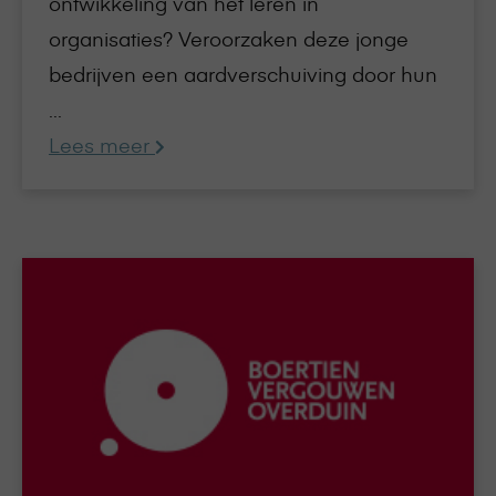
ontwikkeling van het leren in
organisaties? Veroorzaken deze jonge
bedrijven een aardverschuiving door hun
...
Lees meer
Lees
meer
over
BVO
biedt
Online
Academy
e-
module