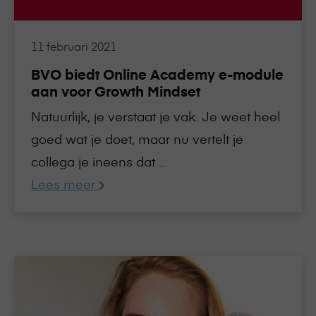
aan
voor
Growth
11 februari 2021
Mindset
BVO biedt Online Academy e-module
aan voor Growth Mindset
Natuurlijk, je verstaat je vak. Je weet heel
goed wat je doet, maar nu vertelt je
collega je ineens dat ...
Lees meer
Lees
meer
over
Blij