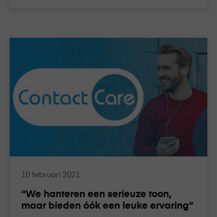
Lees
meer
over
“We
hanteren
een
serieuze
toon,
maar
bieden
óók
een
10 februari 2021
leuke
“We hanteren een serieuze toon,
ervaring”
maar bieden óók een leuke ervaring”