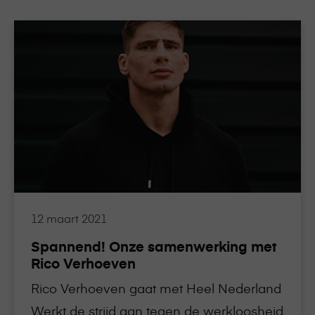
Lees
meer
over
Spannend!
Onze
samenwerking
met
Rico
Verhoeven
12 maart 2021
Spannend! Onze samenwerking met
Rico Verhoeven
Rico Verhoeven gaat met Heel Nederland
Werkt de strijd aan tegen de werkloosheid