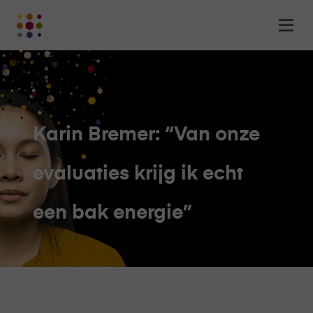
Online
Op
Academy
m
-
het
online
leerplatform
voor
Karin Bremer: “Van onze
organisaties
Logo
evaluaties krijg ik echt
een bak energie”