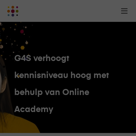
Online
Op
Academy
m
-
het
online
leerplatform
voor
G4S verhoogt
organisaties
Logo
kennisniveau hoog met
behulp van Online
Academy