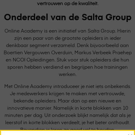
vertrouwen op de kwaliteit.
Onderdeel van de Salta Group
Online Academy is een initiatief van Salta Group. Hierin
zijn een paar van de grootste opleiders in ieder
denkbaar segment verzameld. Denk bijvoorbeeld aan
Boertien Vergouwen Overduin, Markus Verbeek Praehep
en NCOI Opleidingen. Stuk voor stuk opleiders die hun
sporen hebben verdiend en begrijpen hoe trainingen
werken.
Met Online Academy introduceer je niet iets onbekends.
Je medewerkers krijgen te maken met vertrouwde,
bekende opleiders. Maar dan op een nieuwe en
innovatieve manier. Namelijk in korte blokken van 10
minuten per dag. Uit onderzoek blijkt namelijk dat als je
leerstof in korte blokken verdeelt, je het beter onthoudt.
Bovendien is leren zo goed vol te houden.