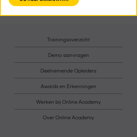
the
page
Trainingsoverzicht
Demo aanvragen
Deelnemende Opleiders
Awards en Erkenningen
Werken bij Online Academy
Over Online Academy