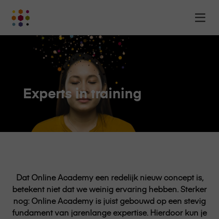
Online
Op
Academy
m
-
het
online
leerplatform
voor
Experts in training
organisaties
Logo
Dat Online Academy een redelijk nieuw concept is,
betekent niet dat we weinig ervaring hebben. Sterker
nog: Online Academy is juist gebouwd op een stevig
fundament van jarenlange expertise. Hierdoor kun je