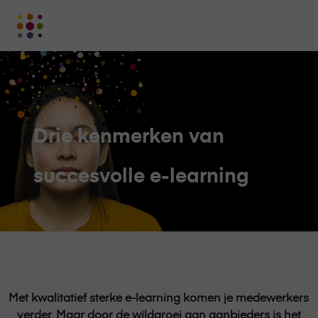
Online
Academy
-
het
online
leerplatform
voor
Drie kenmerken van
organisaties
Logo
succesvolle e-learning
Met kwalitatief sterke e-learning komen je medewerkers
verder. Maar door de wildgroei aan aanbieders is het