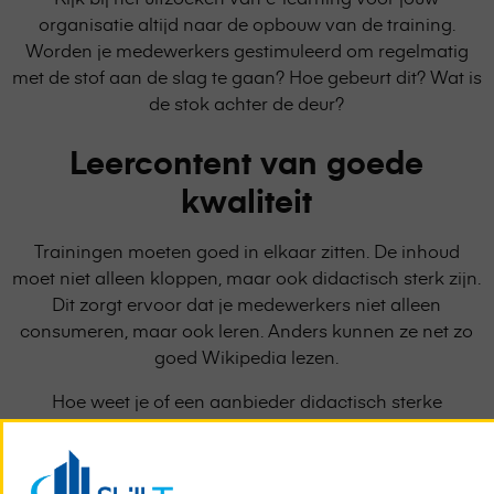
organisatie altijd naar de opbouw van de training.
Worden je medewerkers gestimuleerd om regelmatig
met de stof aan de slag te gaan? Hoe gebeurt dit? Wat is
de stok achter de deur?
Leercontent van goede
kwaliteit
Trainingen moeten goed in elkaar zitten. De inhoud
moet niet alleen kloppen, maar ook didactisch sterk zijn.
Dit zorgt ervoor dat je medewerkers niet alleen
consumeren, maar ook leren. Anders kunnen ze net zo
goed Wikipedia lezen.
Hoe weet je of een aanbieder didactisch sterke
trainingen aanbiedt? Je kunt natuurlijk kijken naar de
leervormen – is het vooral lange teksten lezen of is het
interactiever? – maar kijk ook naar de achtergrond van