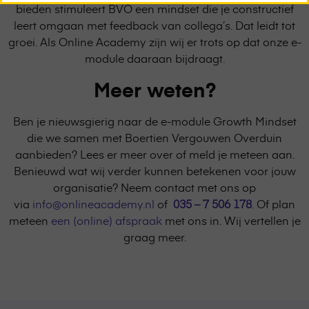
bieden stimuleert BVO een mindset die je constructief
page
leert omgaan met feedback van collega’s. Dat leidt tot
groei. Als Online Academy zijn wij er trots op dat onze e-
module daaraan bijdraagt.
Meer weten?
Ben je nieuwsgierig naar de e-module Growth Mindset
die we samen met Boertien Vergouwen Overduin
aanbieden? Lees er meer over of meld je meteen aan.
Benieuwd wat wij verder kunnen betekenen voor jouw
organisatie? Neem contact met ons op
via
info@onlineacademy.nl
of
035 – 7 506 178
. Of plan
meteen
een (online) afspraak
met ons in. Wij vertellen je
graag meer.