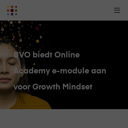
Online
Op
Academy
m
-
het
online
leerplatform
voor
BVO biedt Online
organisaties
Logo
Academy e-module aan
voor Growth Mindset