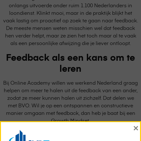
onlangs uitvoerde onder ruim 1.100 Nederlanders in
loondienst. Klinkt mooi, maar in de praktijk blijkt het
vaak lastig om proactief op zoek te gaan naar feedback.
De meeste mensen weten misschien wel dat feedback
hen verder helpt, maar ze zien het toch maar al te vaak
als een persoonlijke afwijzing die je liever ontloopt.
Feedback als een kans om te
leren
Bij Online Academy willen we werkend Nederland graag
helpen om meer te halen uit de feedback van een ander,
zodat ze meer kunnen halen uit zichzelf. Dat delen we
met BVO. Wil je op een ontspannen en constructieve
manier omgaan met feedback, dan heb je baat bij een
Growth Mindset.
×
Feedback als een kans om te