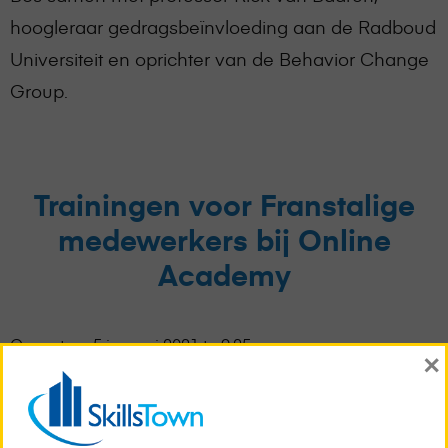
hoogleraar gedragsbeïnvloeding aan de Radboud
Universiteit en oprichter van de Behavior Change
Group.
Trainingen voor Franstalige
medewerkers bij Online
Academy
Gepost op 5 januari 2021 te 9:25 am.
×
Geschreven door
Content Beheer
Misschien was het je al opgevallen: vanaf nu
kunnen ook je Franssprekende medewerkers