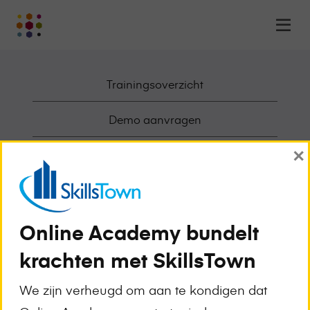
Online
Op
Academy
m
-
het
Trainingsoverzicht
online
leerplatform
voor
Demo aanvragen
organisaties
×
Logo
Deelnemende Opleiders
Awards en Erkenningen
Werken bij Online Academy
Online Academy bundelt
krachten met SkillsTown
Over Online Academy
We zijn verheugd om aan te kondigen dat