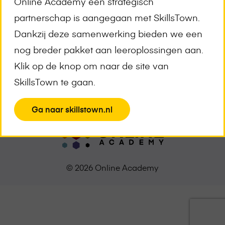
Online Academy een strategisch
Meld je aan voor de nieuwsbrief
partnerschap is aangegaan met SkillsTown.
E-
Dankzij deze samenwerking bieden we een
mailadres
*
nog breder pakket aan leeroplossingen aan.
Klik op de knop om naar de site van
SkillsTown te gaan.
View
Ga naar skillstown.nl
the
page
© 2026 Online Academy